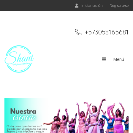
Iniciar sesión
Registrarse
+573058165681