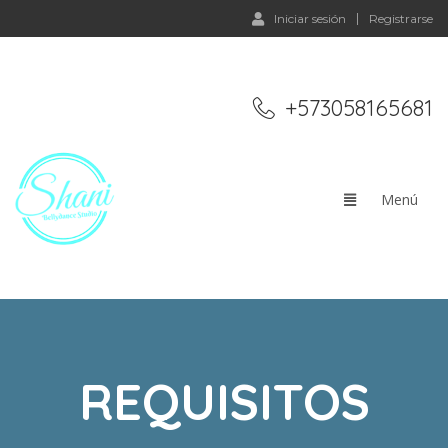
Iniciar sesión
Registrarse
+573058165681
REQUISITOS